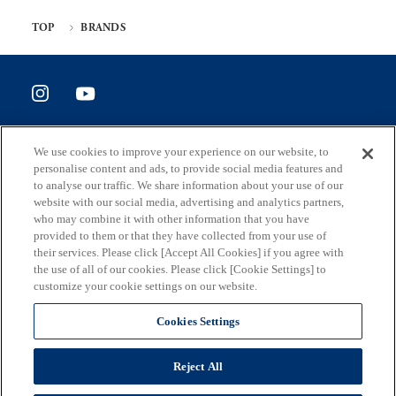
TOP
BRANDS
SITE POLICY
We use cookies to improve your experience on our website, to
ホームページ評価アンケート
personalise content and ads, to provide social media features and
to analyse our traffic. We share information about your use of our
website with our social media, advertising and analytics partners,
who may combine it with other information that you have
provided to them or that they have collected from your use of
住所
their services. Please click [Accept All Cookies] if you agree with
163-8001 東京都新宿区西新宿2-8-1
the use of all of our cookies. Please click [Cookie Settings] to
customize your cookie settings on our website.
メール
S0290106(at)section.metro.tokyo.jp
Cookies Settings
担当部署
Reject All
東京都産業労働局総務部企画調整課