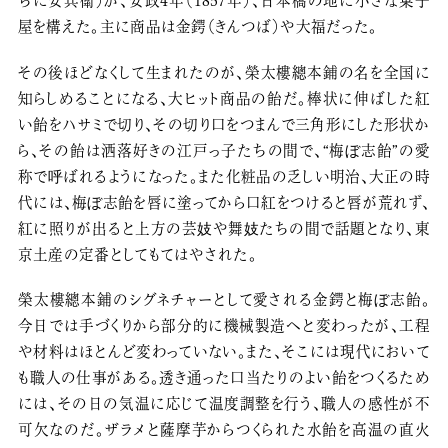
ちに安兵衛）が、安政4年（1857年）、日本橋の地に小さな菓子
屋を構えた。主に商品は金鍔（きんつば）や大福だった。
その後ほどなくして生まれたのが、榮太樓總本鋪の名を全国に
知らしめることになる、大ヒット商品の飴だ。棒状に伸ばした紅
い飴をハサミで切り、その切り口をつまんで三角形にした形状か
ら、その飴は洒落好きの江戸っ子たちの間で、“梅ぼ志飴”の愛
称で呼ばれるようになった。また化粧品の乏しい明治、大正の時
代には、梅ぼ志飴を唇に塗ってから口紅をつけると唇が荒れず、
紅に照りが出ると上方の芸妓や舞妓たちの間で話題となり、東
京土産の定番としてもてはやされた。
榮太樓總本鋪のシグネチャーとして愛される金鍔と梅ぼ志飴。
今日では手づくりから部分的に機械製造へと変わったが、工程
や材料はほとんど変わっていない。また、そこには現代において
も職人の仕事がある。透き通った口当たりのよい飴をつくるため
には、その日の気温に応じて温度調整を行う、職人の感性が不
可欠なのだ。ザラメと薩摩芋からつくられた水飴を高温の直火