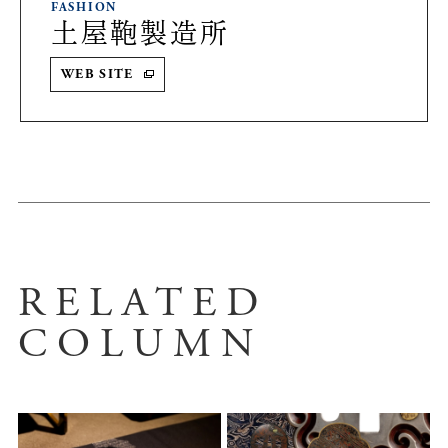
FASHION
土屋鞄製造所
WEB SITE
RELATED
COLUMN