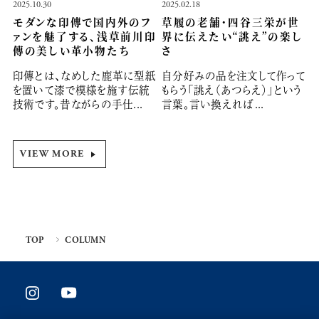
2025.10.30
2025.02.18
モダンな印傳で国内外のフ
草履の老舗・四谷三栄が世
ァンを魅了する、浅草前川印
界に伝えたい“誂え”の楽し
傳の美しい革小物たち
さ
印傳とは、なめした鹿革に型紙
自分好みの品を注文して作って
を置いて漆で模様を施す伝統
もらう「誂え（あつらえ）」という
技術です。昔ながらの手仕...
言葉。言い換えれば...
VIEW MORE
TOP
COLUMN