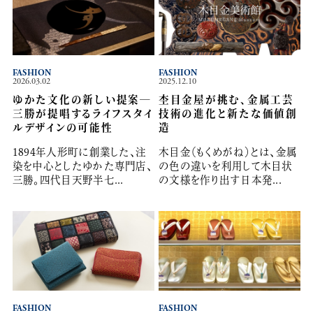
FASHION
FASHION
2026.03.02
2025.12.10
ゆかた文化の新しい提案―
杢目金屋が挑む、金属工芸
三勝が提唱するライフスタイ
技術の進化と新たな価値創
ルデザインの可能性
造
1894年人形町に創業した、注
木目金（もくめがね）とは、金属
染を中心としたゆかた専門店、
の色の違いを利用して木目状
三勝。四代目天野半七...
の文様を作り出す日本発...
FASHION
FASHION