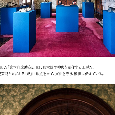
した「宮本卯之助商店」は、和太鼓や神輿を制作する工房だ。
芸能とも言える「祭」に焦点を当て、文化を守り、後世に伝えている。