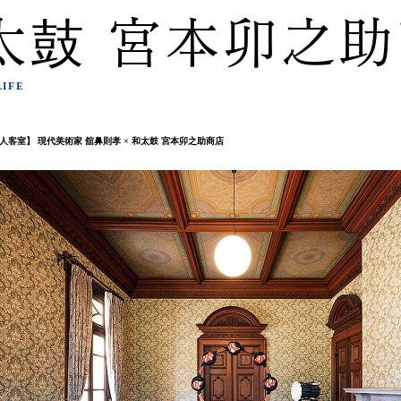
太鼓 宮本卯之
LIFE
人客室】 現代美術家 舘鼻則孝 × 和太鼓 宮本卯之助商店