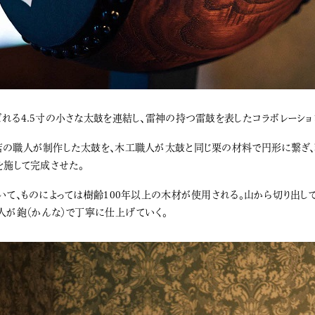
れる4.5寸の小さな太鼓を連結し、雷神の持つ雷鼓を表したコラボレーショ
の職人が制作した太鼓を、木工職人が太鼓と同じ栗の材料で円形に繋ぎ
を施して完成させた。
いて、ものによっては樹齢100年以上の木材が使用される。山から切り出し
人が鉋（かんな）で丁寧に仕上げていく。