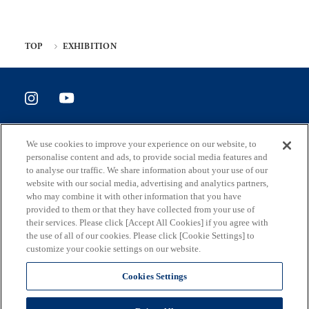
TOP
EXHIBITION
SITE POLICY
We use cookies to improve your experience on our website, to
ホームページ評価アンケート
personalise content and ads, to provide social media features and
to analyse our traffic. We share information about your use of our
website with our social media, advertising and analytics partners,
who may combine it with other information that you have
provided to them or that they have collected from your use of
住所
their services. Please click [Accept All Cookies] if you agree with
163-8001 東京都新宿区西新宿2-8-1
the use of all of our cookies. Please click [Cookie Settings] to
customize your cookie settings on our website.
メール
S0290106(at)section.metro.tokyo.jp
Cookies Settings
担当部署