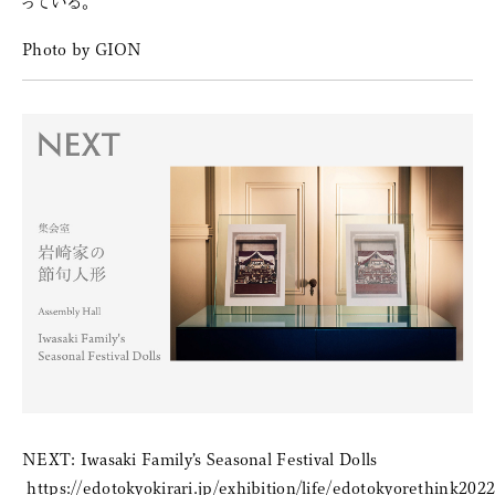
っている。
Photo by GION
NEXT: Iwasaki Family’s Seasonal Festival Dolls
https://edotokyokirari.jp/exhibition/life/edotokyorethink2022