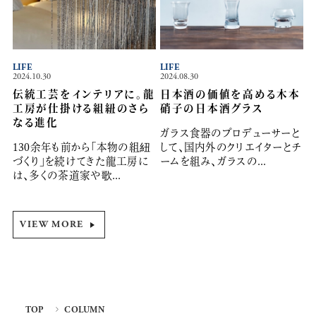
LIFE
LIFE
2024.10.30
2024.08.30
伝統工芸をインテリアに。龍
日本酒の価値を高める木本
工房が仕掛ける組紐のさら
硝子の日本酒グラス
なる進化
ガラス食器のプロデューサーと
130余年も前から「本物の組紐
して、国内外のクリエイターとチ
づくり」を続けてきた龍工房に
ームを組み、ガラスの...
は、多くの茶道家や歌...
VIEW MORE
TOP
COLUMN