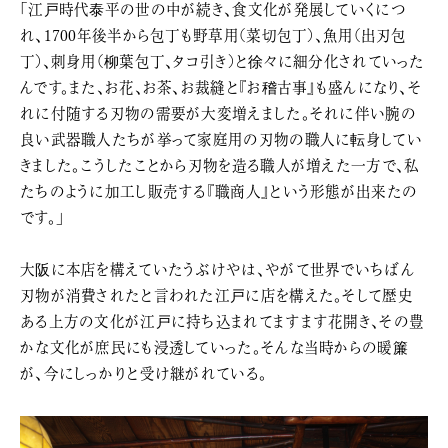
「江戸時代泰平の世の中が続き、食文化が発展していくにつ
れ、1700年後半から包丁も野草用(菜切包丁)、魚用(出刃包
丁)、刺身用(柳葉包丁、タコ引き)と徐々に細分化されていった
んです。また、お花、お茶、お裁縫と『お稽古事』も盛んになり、そ
れに付随する刃物の需要が大変増えました。それに伴い腕の
良い武器職人たちが挙って家庭用の刃物の職人に転身してい
きました。こうしたことから刃物を造る職人が増えた一方で、私
たちのように加工し販売する『職商人』という形態が出来たの
です。」
大阪に本店を構えていたうぶけやは、やがて世界でいちばん
刃物が消費されたと言われた江戸に店を構えた。そして歴史
ある上方の文化が江戸に持ち込まれてますます花開き、その豊
かな文化が庶民にも浸透していった。そんな当時からの暖簾
が、今にしっかりと受け継がれている。