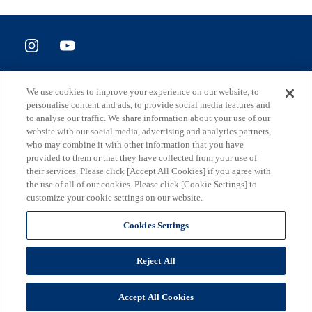
SITE POLICY
We use cookies to improve your experience on our website, to
ホームページ評価アンケート
personalise content and ads, to provide social media features and
to analyse our traffic. We share information about your use of our
website with our social media, advertising and analytics partners,
who may combine it with other information that you have
provided to them or that they have collected from your use of
住所
their services. Please click [Accept All Cookies] if you agree with
163-8001 東京都新宿区西新宿2-8-1
the use of all of our cookies. Please click [Cookie Settings] to
customize your cookie settings on our website.
メール
S0290106(at)section.metro.tokyo.jp
Cookies Settings
担当部署
Reject All
東京都産業労働局総務部企画調整課
(C) 2026 東京都
Accept All Cookies