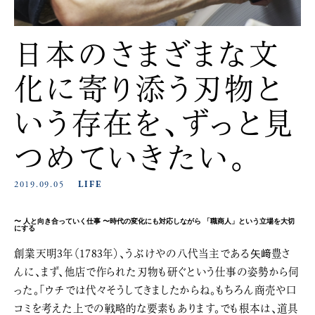
日本のさまざまな文
化に寄り添う刃物と
いう存在を、ずっと見
つめていきたい。
2019.09.05
LIFE
〜 人と向き合っていく仕事 〜時代の変化にも対応しながら 「職商人」という立場を大切
にする
創業天明3年（1783年）、うぶけやの八代当主である矢﨑豊さ
んに、まず、他店で作られた刃物も研ぐという仕事の姿勢から伺
った。「ウチでは代々そうしてきましたからね。もちろん商売や口
コミを考えた上での戦略的な要素もあります。でも根本は、道具