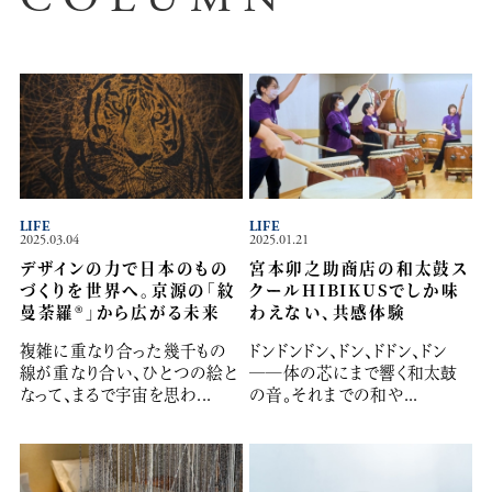
LIFE
LIFE
2025.03.04
2025.01.21
デザインの力で日本のもの
宮本卯之助商店の和太鼓ス
づくりを世界へ。京源の「紋
クールHIBIKUSでしか味
曼荼羅®」から広がる未来
わえない、共感体験
複雑に重なり合った幾千もの
ドンドンドン、ドン、ドドン、ドン
線が重なり合い、ひとつの絵と
──体の芯にまで響く和太鼓
なって、まるで宇宙を思わ...
の音。それまでの和や...