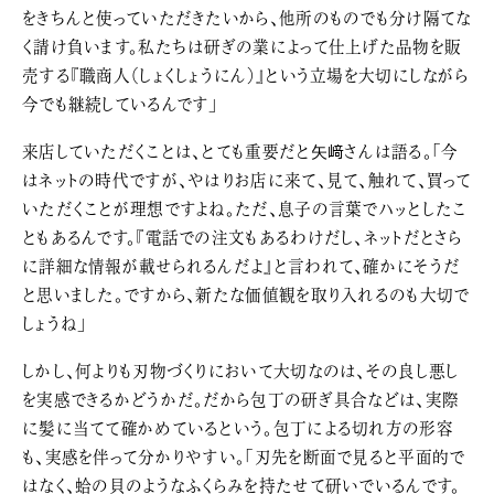
をきちんと使っていただきたいから、他所のものでも分け隔てな
く請け負います。私たちは研ぎの業によって仕上げた品物を販
売する『職商人（しょくしょうにん）』という立場を大切にしながら
今でも継続しているんです」
来店していただくことは、とても重要だと矢﨑さんは語る。「今
はネットの時代ですが、やはりお店に来て、見て、触れて、買って
いただくことが理想ですよね。ただ、息子の言葉でハッとしたこ
ともあるんです。『電話での注文もあるわけだし、ネットだとさら
に詳細な情報が載せられるんだよ』と言われて、確かにそうだ
と思いました。ですから、新たな価値観を取り入れるのも大切で
しょうね」
しかし、何よりも刃物づくりにおいて大切なのは、その良し悪し
を実感できるかどうかだ。だから包丁の研ぎ具合などは、実際
に髪に当てて確かめているという。包丁による切れ方の形容
も、実感を伴って分かりやすい。「刃先を断面で見ると平面的で
はなく、蛤の貝のようなふくらみを持たせて研いでいるんです。