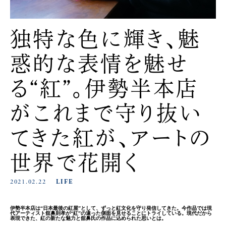
独特な色に輝き、魅
惑的な表情を魅せ
る“紅”。伊勢半本店
がこれまで守り抜い
てきた紅が、アートの
世界で花開く
2021.02.22
LIFE
伊勢半本店は“日本最後の紅屋”として、ずっと紅文化を守り発信してきた。今作品では現
代アーティスト舘鼻則孝が“紅”の違った側面を見せることにトライしている。現代だから
表現できた、紅の新たな魅力と舘鼻氏の作品に込められた思いとは。