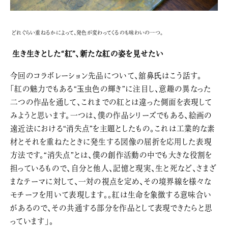
どれぐらい重ねるかによって、発色が変わってくるのも味わいの一つ。
生き生きとした“紅”、新たな紅の姿を見せたい
今回のコラボレーション先品について、舘鼻氏はこう話す。
「紅の魅力でもある“玉虫色の輝き”に注目し、意趣の異なった
二つの作品を通して、これまでの紅とは違った側面を表現して
みようと思います。一つは、僕の作品シリーズでもある、絵画の
遠近法における“消失点”を主題としたもの。これは工業的な素
材とそれを重ねたときに発生する図像の屈折を応用した表現
方法です。“消失点”とは、僕の創作活動の中でも大きな役割を
担っているもので、自分と他人、記憶と現実、生と死など、さまざ
まなテーマに対して、一対の視点を定め、その境界線を様々な
モチーフを用いて表現します。。紅は生命を象徴する意味合い
があるので、その共通する部分を作品として表現できたらと思
っています」。