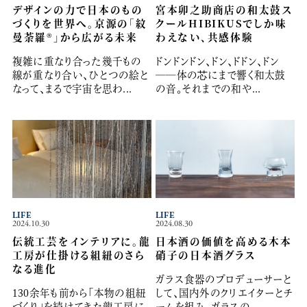
デザインの力で日本のもの
宮本卯之助商店の和太鼓ス
づくりを世界へ。京源の「紋
クールHIBIKUSでしか味
曼荼羅®」から広がる未来
わえない、共感体験
複雑に重なり合った幾千もの
ドンドンドン、ドン、ドドン、ドン
線が重なり合い、ひとつの絵と
──体の芯にまで響く和太鼓
なって、まるで宇宙を思わ...
の音。それまでの和や...
LIFE
LIFE
2024.10.30
2024.08.30
伝統工芸をインテリアに。龍
日本酒の価値を高める木本
工房が仕掛ける組紐のさら
硝子の日本酒グラス
なる進化
ガラス食器のプロデューサーと
130余年も前から「本物の組紐
して、国内外のクリエイターとチ
づくり」を続けてきた龍工房に
ームを組み、ガラスの...