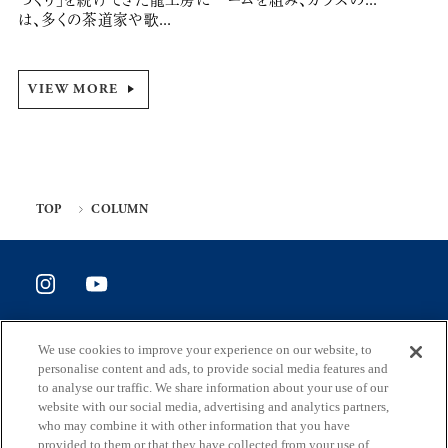
は、多くの茶道家や歌...
VIEW MORE
TOP
COLUMN
SITE POLICY
We use cookies to improve your experience on our website, to
ホームページ評価アンケート
personalise content and ads, to provide social media features and
to analyse our traffic. We share information about your use of our
website with our social media, advertising and analytics partners,
who may combine it with other information that you have
provided to them or that they have collected from your use of