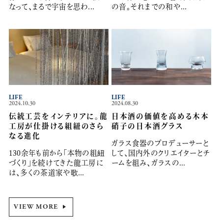
なって、まるで宇宙を思わ...
の音。それまでの和や...
LIFE
LIFE
2024.10.30
2024.08.30
伝統工芸をインテリアに。龍
日本酒の価値を高める木本
工房が仕掛ける組紐のさら
硝子の日本酒グラス
なる進化
ガラス食器のプロデューサーと
130余年も前から「本物の組紐
して、国内外のクリエイターとチ
づくり」を続けてきた龍工房に
ームを組み、ガラスの...
は、多くの茶道家や歌...
VIEW MORE