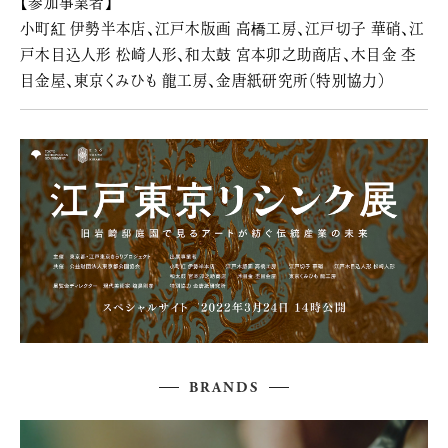
【参加事業者】
小町紅 伊勢半本店、江戸木版画 高橋工房、江戸切子 華硝、江
戸木目込人形 松崎人形、和太鼓 宮本卯之助商店、木目金 杢
目金屋、東京くみひも 龍工房、金唐紙研究所（特別協力）
BRANDS