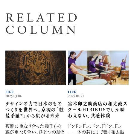
RELATED
COLUMN
LIFE
LIFE
2025.03.04
2025.01.21
デザインの力で日本のもの
宮本卯之助商店の和太鼓ス
づくりを世界へ。京源の「紋
クールHIBIKUSでしか味
曼荼羅®」から広がる未来
わえない、共感体験
複雑に重なり合った幾千もの
ドンドンドン、ドン、ドドン、ドン
線が重なり合い、ひとつの絵と
──体の芯にまで響く和太鼓