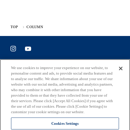
TOP
COLUMN
SITE POLICY
We use cookies to improve your experience on our website, to
ホームページ評価アンケート
personalise content and ads, to provide social media features and
to analyse our traffic. We share information about your use of our
website with our social media, advertising and analytics partners,
who may combine it with other information that you have
provided to them or that they have collected from your use of
住所
their services. Please click [Accept All Cookies] if you agree with
163-8001 東京都新宿区西新宿2-8-1
the use of all of our cookies. Please click [Cookie Settings] to
customize your cookie settings on our website.
メール
S0290106(at)section.metro.tokyo.jp
Cookies Settings