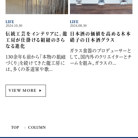
LIFE
LIFE
2024.10.30
2024.08.30
伝統工芸をインテリアに。龍
日本酒の価値を高める木本
工房が仕掛ける組紐のさら
硝子の日本酒グラス
なる進化
ガラス食器のプロデューサーと
130余年も前から「本物の組紐
して、国内外のクリエイターとチ
づくり」を続けてきた龍工房に
ームを組み、ガラスの...
は、多くの茶道家や歌...
VIEW MORE
TOP
COLUMN