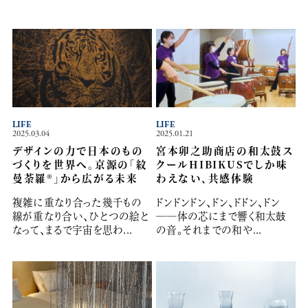
LIFE
LIFE
2025.03.04
2025.01.21
デザインの力で日本のもの
宮本卯之助商店の和太鼓ス
づくりを世界へ。京源の「紋
クールHIBIKUSでしか味
曼荼羅®」から広がる未来
わえない、共感体験
複雑に重なり合った幾千もの
ドンドンドン、ドン、ドドン、ドン
線が重なり合い、ひとつの絵と
──体の芯にまで響く和太鼓
なって、まるで宇宙を思わ...
の音。それまでの和や...