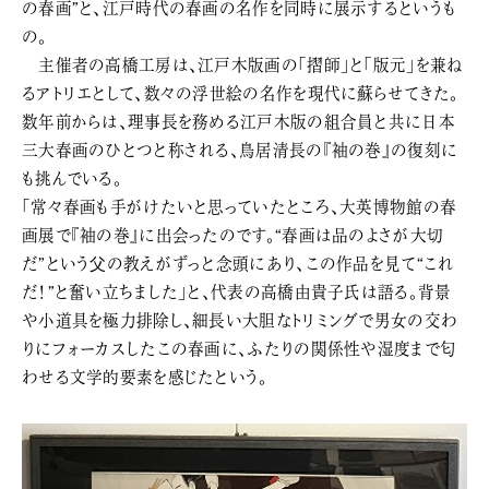
の春画”と、江戸時代の春画の名作を同時に展示するというも
の。
主催者の高橋工房は、江戸木版画の「摺師」と「版元」を兼ね
るアトリエとして、数々の浮世絵の名作を現代に蘇らせてきた。
数年前からは、理事長を務める江戸木版の組合員と共に日本
三大春画のひとつと称される、鳥居清長の『袖の巻』の復刻に
も挑んでいる。
「常々春画も手がけたいと思っていたところ、大英博物館の春
画展で『袖の巻』に出会ったのです。“春画は品のよさが大切
だ”という父の教えがずっと念頭にあり、この作品を見て“これ
だ！”と奮い立ちました」と、代表の高橋由貴子氏は語る。背景
や小道具を極力排除し、細長い大胆なトリミングで男女の交わ
りにフォーカスしたこの春画に、ふたりの関係性や湿度まで匂
わせる文学的要素を感じたという。