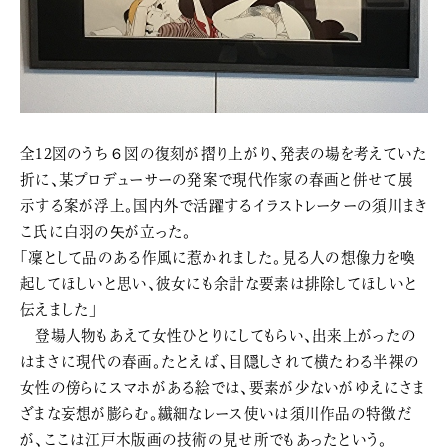
全12図のうち６図の復刻が摺り上がり、発表の場を考えていた
折に、某プロデューサーの発案で現代作家の春画と併せて展
示する案が浮上。国内外で活躍するイラストレーターの須川まき
こ氏に白羽の矢が立った。
「凜として品のある作風に惹かれました。見る人の想像力を喚
起してほしいと思い、彼女にも余計な要素は排除してほしいと
伝えました」
登場人物もあえて女性ひとりにしてもらい、出来上がったの
はまさに現代の春画。たとえば、目隠しされて横たわる半裸の
女性の傍らにスマホがある絵では、要素が少ないがゆえにさま
ざまな妄想が膨らむ。繊細なレース使いは須川作品の特徴だ
が、ここは江戸木版画の技術の見せ所でもあったという。