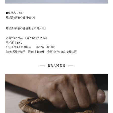
■作品名上から
鳥居清長『袖の巻 手習ひ』
鳥居清長『袖の巻 揚帽子の奥女中』
須川まきこ作品 『春ごもり（スマホ）』
画／須川まきこ
伝統手摺り江戸木版画 彫12度 摺14度
彫師：馬場沙絵子 摺師：早田憲康 企画・制作：東京 高橋工房
BRANDS