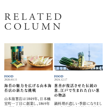
RELATED
COLUMN
FOOD
FOOD
2026.03.11
2024.12.17
海苔の魅力を広げる山本海
葱善が復活させた伝統の
苔店の新たな挑戦
葱。江戸で生まれた白い葱
の物語
山本海苔店は1849年、日本橋
室町一丁目に創業し、1869年
鍋料理が恋しい季節になりまし