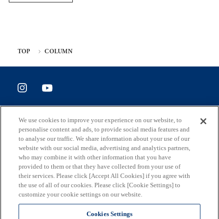
TOP
COLUMN
SITE POLICY
We use cookies to improve your experience on our website, to
ホームページ評価アンケート
personalise content and ads, to provide social media features and
to analyse our traffic. We share information about your use of our
website with our social media, advertising and analytics partners,
who may combine it with other information that you have
provided to them or that they have collected from your use of
住所
their services. Please click [Accept All Cookies] if you agree with
163-8001 東京都新宿区西新宿2-8-1
the use of all of our cookies. Please click [Cookie Settings] to
customize your cookie settings on our website.
メール
S0290106(at)section.metro.tokyo.jp
Cookies Settings