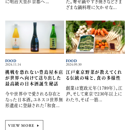
に明治天皇が京都へ...
た。寄せ鍋やすき焼きなどさま
ざまな鍋料理に欠かせな...
FOOD
FOOD
2024.11.14
2024.09.30
挑戦を恐れない豊島屋本店
江戸東京野菜が教えてくれ
が世界へ向けて送り出した
る伝統の味と、食の多様性
最高級の日本酒誕生秘話
創業は寛政元年（1789年）。江
今や世界中で愛される存在と
戸、そして東京で230年以上に
なった日本酒。ユネスコ世界無
わたり、そば一筋...
形遺産に登録された「和食...
VIEW MORE