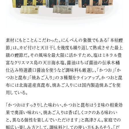
素材にもとことんこだわった。にんべんの象徴でもある「本枯鰹
節」は、カビ付けと天日干しを幾度も繰り返して熟成させた最上
級の鰹節だ。その風味を最大限に活かすため、塩はミネラル豊
富なクリスマス島の天日海水塩、醤油はちば醤油の伝承木桶
仕込み特選濃口醤油を使うなど調味料も厳選し、「かつお」「か
つおと昆布」「焼あご入り」の３種類をラインアップ。かつおと昆
布には北海道産真昆布、焼あご入りには国内製造焼あごを使
用している。
「かつおはすっきりした味わい、かつおと昆布はうま味の相乗効
果で奥深い味わい、焼あご入りは香ばしくコクのある味わい
と、異なる個性を楽しんでいただけます」と髙津さん。家庭での
幅広い楽しみ方として、調味料としての使い方もあるそう。「だ