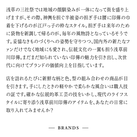
浅草の三社祭では地域の顔馴染みが一体になって街を盛り上
げますが、その際、神輿を担ぐ半被姿の担ぎ手は腰に印傳の巾
着を下げるのが江戸っ子の粋なスタイル。担ぎ手は来年のため
に袋物を新調して帰るのが、毎年の風物詩となっているそうで
す。妥協なきものづくりへの姿勢を守りつつ、国内外の新たなフ
ァンだけでなく地域にも愛され、伝統文化の一翼も担う浅草前
川印傳。まだまだ知られていない印傳の魅力を引き出し、次世
代に向けてブランドの価値向上を目指しています。
店を訪れるたびに新鮮な柄と色、型の組み合わせの商品が目
を引きます。手にしたときの軽やかで柔らかな風合いは職人技
の証です。確かな伝統的革工芸の技をいかし、現代のライフス
タイルに寄り添う浅草前川印傳のアイテムを、あなたの日常に
取り入れてみませんか？
BRANDS