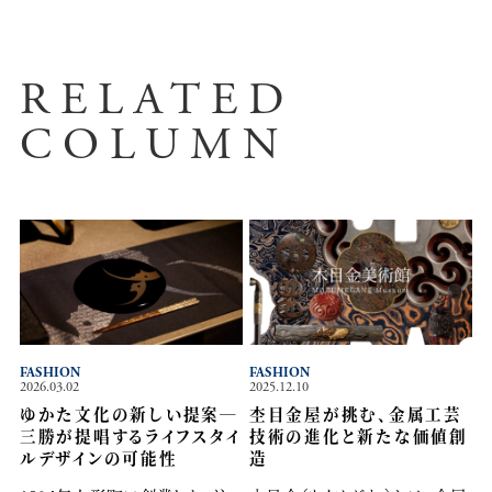
RELATED
COLUMN
FASHION
FASHION
2026.03.02
2025.12.10
ゆかた文化の新しい提案―
杢目金屋が挑む、金属工芸
三勝が提唱するライフスタイ
技術の進化と新たな価値創
ルデザインの可能性
造