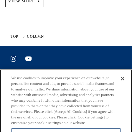
VIEW MORE
TOP
COLUMN
SITE POLICY
We use cookies to improve your experience on our website, to
ホームページ評価アンケート
personalise content and ads, to provide social media features and
to analyse our traffic. We share information about your use of our
website with our social media, advertising and analytics partners,
who may combine it with other information that you have
provided to them or that they have collected from your use of
住所
their services. Please click [Accept All Cookies] if you agree with
163-8001 東京都新宿区西新宿2-8-1
the use of all of our cookies. Please click [Cookie Settings] to
customize your cookie settings on our website.
メール