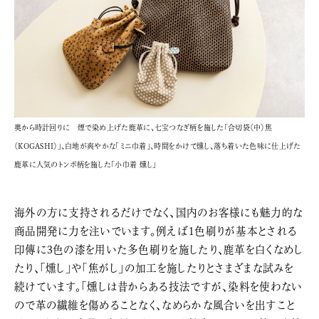
奥から時計回りに 煙で染め上げた鹿革に、七宝つなぎ柄を施した「合切袋（中）焦
（KOGASHI）」、白地が爽やかな「ミニ巾着」、時間をかけて燻し、落ち着いた色味に仕上げた
鹿革に人気のトンボ柄を施した「小巾着 燻し」
海外の方に支持されるだけでなく、国内のお客様にも魅力的な
商品開発に力を注いでいます。例えば1色刷りが基本とされる
印傳に3色の漆を用いた多色刷りを施したり、鹿革を白くなめし
たり、「燻し」や「焦がし」の加工を施したりとさまざまな試みを
続けています。「燻しは昔からある技法ですが、染料を使わない
ので革の繊維を傷めることなく、なめらかな風合いを出すこと