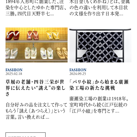
1894年人形町に創業した、注
木目金（もくめがね）とは、金属
染を中心としたゆかた専門店、
の色の違いを利用して木目状
三勝。四代目天野半七...
の文様を作り出す日本発...
FASHION
FASHION
2025.02.18
2024.09.25
草履の老舗・四谷三栄が世
「パリ小紋」から始まる廣瀬
界に伝えたい“誂え”の楽し
染工場の新たな挑戦
さ
廣瀬染工場の創業は1918年。
自分好みの品を注文して作って
室町時代から続く江戸伝統の
もらう「誂え（あつらえ）」という
「江戸小紋」を専門とす...
言葉。言い換えれば...