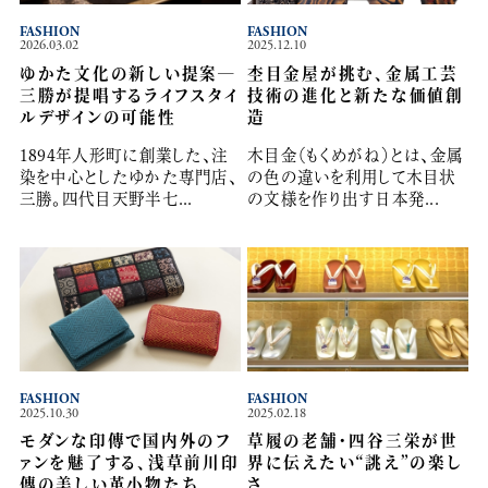
FASHION
FASHION
2026.03.02
2025.12.10
ゆかた文化の新しい提案―
杢目金屋が挑む、金属工芸
三勝が提唱するライフスタイ
技術の進化と新たな価値創
ルデザインの可能性
造
1894年人形町に創業した、注
木目金（もくめがね）とは、金属
染を中心としたゆかた専門店、
の色の違いを利用して木目状
三勝。四代目天野半七...
の文様を作り出す日本発...
FASHION
FASHION
2025.10.30
2025.02.18
モダンな印傳で国内外のフ
草履の老舗・四谷三栄が世
ァンを魅了する、浅草前川印
界に伝えたい“誂え”の楽し
傳の美しい革小物たち
さ