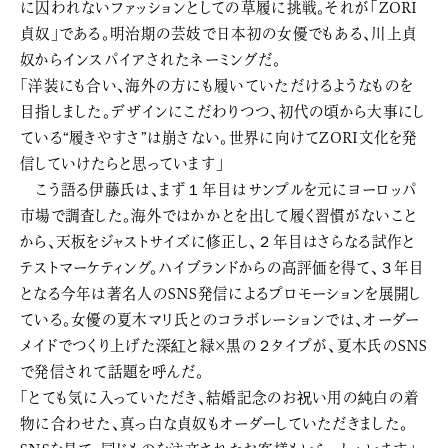
に囚われないファッションとしての草履に挑戦。それが「ZORI
貞奴」である。明治期の芸妓で日本初の女優でもある、川上貞
奴からインスパイアされたネーミングだ。
「洋装にも合い、海外の方にも履いていただけるようなものを
目指しました。デザインにこだわりつつ、初代の頃から大事にし
ている“履きやすさ”は崩さない。世界に向けてZORI文化を発
信していけたらと思っています」
こう語る伊藤氏は、まず１年目はサンプルを元にヨーロッパ
市場で調査した。海外ではかかとを出して履く習慣がないこと
から、天板をジャストサイズに修正し、２年目はさらなる試作と
テストマーケティング。ハイブランドからの高評価を得て、３年目
となる今年は著名人のSNS発信によるプロモーションを展開し
ている。女優の夏木マリ氏とのコラボレーションでは、オーダー
メイドでつくり上げた深紅と緑×黒の２タイプが、夏木氏のSNS
で発信されて話題を呼んだ。
「とても気に入っていただき、結婚記念のお祝い用の純白の着
物に合わせた、真っ白な貞奴もオーダーしていただきました。