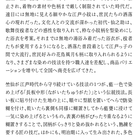
止され、着物の素材や色柄まで厳しく制限されていた時代だ。
遠目には無地に見える細やかな江戸小紋は、庶民たちの洒落
心の現れだった。文化人との交流が深かった初代・仙之助は、
歌舞伎役者などの感性を取り入れて、粋な小紋柄を型染めにし
た浴衣を考案。それまでは無地の湯浴み着だった浴衣が、役者
たちが愛用するようになると、洒落た普段着として江戸っ子の
間で大流行。庶民好みの花鳥風月も柄に取り入れられるように
なり、さまざまな染めの技法を持つ職人達を差配し、商品バリエ
ーションを増やして全国へ商売を広げてきた。
竺仙が江戸時代から守り続けている技法の1つが、藍一色で染
め上げる「長板中形（ながいたちゅうがた）」という伝統技法。長
い板に貼り付けた生地の上に、順々に型紙を置いてへらで防染
糊を付け、乾いたら裏側も同様に糊置きしてから藍甕に浸けて
一気に染め上げるというもの。表裏の柄がぴったり重なるように
糊置きすることで、図柄がくっきりと染め抜かれるという、熟練を
要する匠の技だ。ほかにも、明治期に入って生み出された、多色