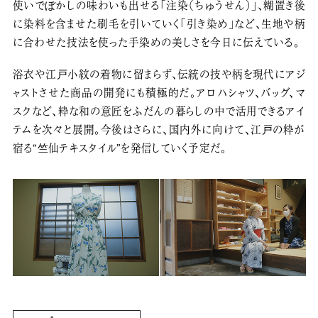
使いでぼかしの味わいも出せる「注染（ちゅうせん）」、糊置き後
に染料を含ませた刷毛を引いていく「引き染め」など、生地や柄
に合わせた技法を使った手染めの美しさを今日に伝えている。
浴衣や江戸小紋の着物に留まらず、伝統の技や柄を現代にアジ
ャストさせた商品の開発にも積極的だ。アロハシャツ、バッグ、マ
スクなど、粋な和の意匠をふだんの暮らしの中で活用できるアイ
テムを次々と展開。今後はさらに、国内外に向けて、江戸の粋が
宿る“竺仙テキスタイル”を発信していく予定だ。