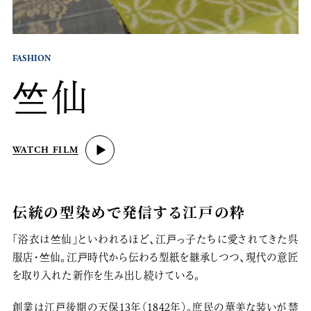
FASHION
竺仙
WATCH FILM
伝統の型染めで発信する江戸の粋
「浴衣は竺仙」といわれるほど、江戸っ子たちに愛されてきた呉
服店・竺仙。江戸時代から伝わる型紙を継承しつつ、現代の意匠
を取り入れた新作を生み出し続けている。
創業は江戸後期の天保13年（1842年）。庶民の華美な装いが禁