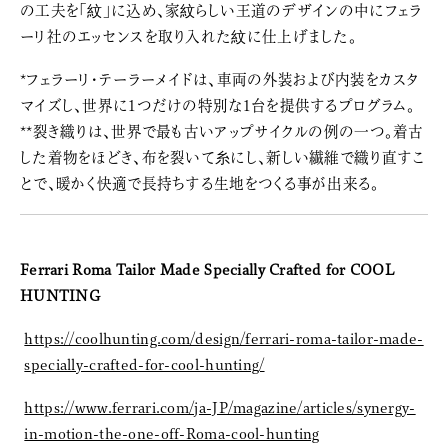
の工夫を「紋」に込め、家紋らしい王道のデザインの中にフェラ
ーリ社のエッセンスを取り入れた紋に仕上げました。
*フェラーリ・テーラーメイドは、車両の外装および内装をカスタ
マイズし、世界に1つだけの特別な1台を提供するプログラム。
**裂き織りは、世界で最も古いアップサイクルの例の一つ。着古
した着物をほどき、布を裂いて糸にし、新しい繊維で織り直すこ
とで、暖かく快適で長持ちする生地をつくる事が出来る。
Ferrari Roma Tailor Made Specially Crafted for COOL
HUNTING
https://coolhunting.com/design/ferrari-roma-tailor-made-
specially-crafted-for-cool-hunting/
https://www.ferrari.com/ja-JP/magazine/articles/synergy-
in-motion-the-one-off-Roma-cool-hunting