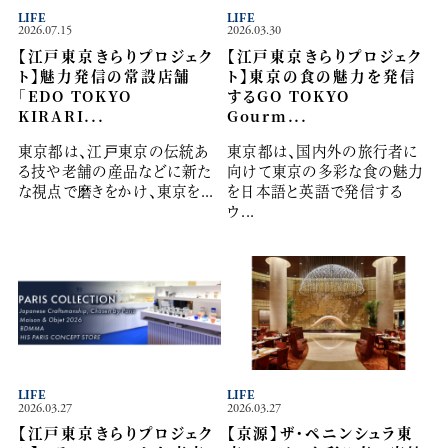
LIFE
LIFE
2026.07.15
2026.03.30
【江戸東京きらりプロジェク
【江戸東京きらりプロジェク
ト】魅力発信の常設店舗
ト】東京の食の魅力を発信
「EDO TOKYO
するGO TOKYO
KIRARI...
Gourm...
東京都は、江戸東京の伝統あ
東京都は、国内外の旅行者に
る技や老舗の産品などに新た
向けて東京の多彩な食の魅力
な視点で磨きをかけ、東京を...
を日本語と英語で発信する
ウ...
LIFE
LIFE
2026.03.27
2026.03.27
【江戸東京きらりプロジェク
【京源】ザ・ペニンシュラ東