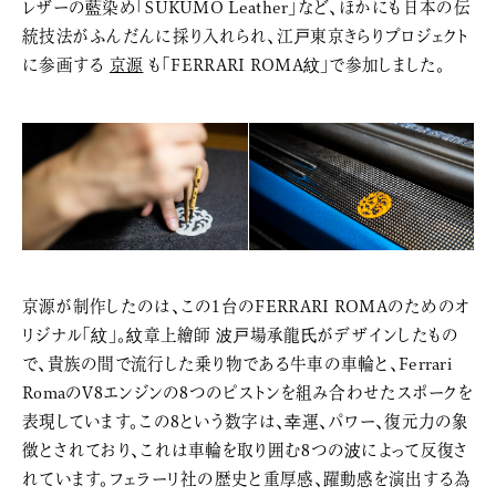
レザーの藍染め「SUKUMO Leather」など、ほかにも日本の伝
統技法がふんだんに採り入れられ、江戸東京きらりプロジェクト
に参画する
京源
も「FERRARI ROMA紋」で参加しました。
京源が制作したのは、この1台のFERRARI ROMAのためのオ
リジナル「紋」。紋章上繪師 波戸場承龍氏がデザインしたもの
で、貴族の間で流行した乗り物である牛車の車輪と、Ferrari
RomaのV8エンジンの8つのピストンを組み合わせたスポークを
表現しています。この8という数字は、幸運、パワー、復元力の象
徴とされており、これは車輪を取り囲む8つの波によって反復さ
れています。フェラーリ社の歴史と重厚感、躍動感を演出する為