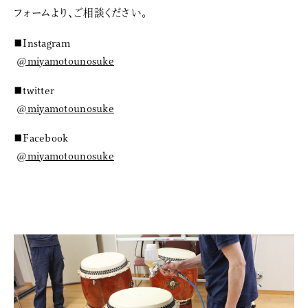
フォームより、ご相談ください。
■Instagram
@miyamotounosuke
■twitter
@miyamotounosuke
■Facebook
@miyamotounosuke