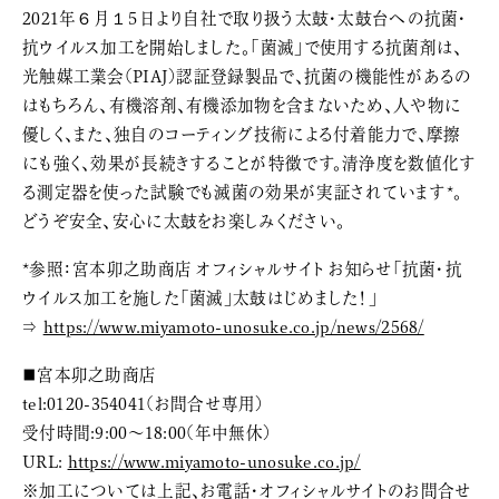
2021年６月１５日より自社で取り扱う太鼓・太鼓台への抗菌・
抗ウイルス加工を開始しました。「菌滅」で使用する抗菌剤は、
光触媒工業会(PIAJ)認証登録製品で、抗菌の機能性があるの
はもちろん、有機溶剤、有機添加物を含まないため、人や物に
優しく、また、独自のコーティング技術による付着能力で、摩擦
にも強く、効果が長続きすることが特徴です。清浄度を数値化す
る測定器を使った試験でも滅菌の効果が実証されています*。
どうぞ安全、安心に太鼓をお楽しみください。
*参照：宮本卯之助商店 オフィシャルサイト お知らせ「抗菌・抗
ウイルス加工を施した「菌滅」太鼓はじめました！」
⇒
https://www.miyamoto-unosuke.co.jp/news/2568/
■宮本卯之助商店
tel:0120-354041(お問合せ専用)
受付時間:9:00〜18:00(年中無休)
URL:
https://www.miyamoto-unosuke.co.jp/
※加工については上記、お電話・オフィシャルサイトのお問合せ