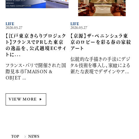
LIFE
LIFE
2026.03.27
2026.03.27
【江戸東京きらりプロジェク
【京源】ザ・ペニンシュラ東
ト】フランスでPRした東京
京のロビーを彩る春の家紋
の逸品を、公式越境ECサイ
アート
トに...
伝統的な手描きの手法にデジ
フランス・パリで開催された国
タル技術を導入し、家紋による
際見本市『MAISON &
新たな表現でデザインやア...
OBJET ...
VIEW MORE
TOP
NEWS