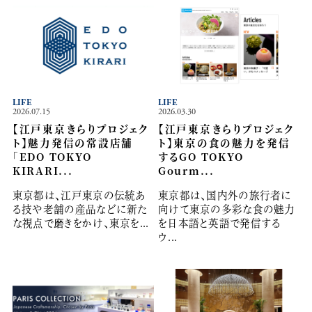
LIFE
LIFE
2026.07.15
2026.03.30
【江戸東京きらりプロジェク
【江戸東京きらりプロジェク
ト】魅力発信の常設店舗
ト】東京の食の魅力を発信
「EDO TOKYO
するGO TOKYO
KIRARI...
Gourm...
東京都は、江戸東京の伝統あ
東京都は、国内外の旅行者に
る技や老舗の産品などに新た
向けて東京の多彩な食の魅力
な視点で磨きをかけ、東京を...
を日本語と英語で発信する
ウ...