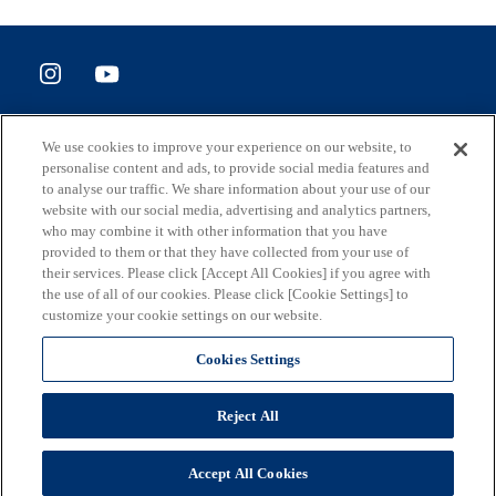
SITE POLICY
We use cookies to improve your experience on our website, to
ホームページ評価アンケート
personalise content and ads, to provide social media features and
to analyse our traffic. We share information about your use of our
website with our social media, advertising and analytics partners,
who may combine it with other information that you have
provided to them or that they have collected from your use of
住所
their services. Please click [Accept All Cookies] if you agree with
163-8001 東京都新宿区西新宿2-8-1
the use of all of our cookies. Please click [Cookie Settings] to
customize your cookie settings on our website.
メール
S0290106(at)section.metro.tokyo.jp
Cookies Settings
担当部署
Reject All
東京都産業労働局総務部企画調整課
(C) 2026 東京都
Accept All Cookies