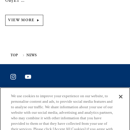
OBJET ...
VIEW MORE
TOP
NEWS
SITE POLICY
We use cookies to improve your experience on our website, to
ホームページ評価アンケート
personalise content and ads, to provide social media features and
to analyse our traffic. We share information about your use of our
website with our social media, advertising and analytics partners,
who may combine it with other information that you have
provided to them or that they have collected from your use of
住所
their services. Please click [Accept All Cookies] if you agree with