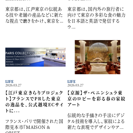
東京都は、江戸東京の伝統あ
東京都は、国内外の旅行者に
る技や老舗の産品などに新た
向けて東京の多彩な食の魅力
な視点で磨きをかけ、東京を...
を日本語と英語で発信する
ウ...
LIFE
LIFE
2026.03.27
2026.03.27
【江戸東京きらりプロジェク
【京源】ザ・ペニンシュラ東
ト】フランスでPRした東京
京のロビーを彩る春の家紋
の逸品を、公式越境ECサイ
アート
トに...
伝統的な手描きの手法にデジ
フランス・パリで開催された国
タル技術を導入し、家紋による
際見本市『MAISON &
新たな表現でデザインやア...