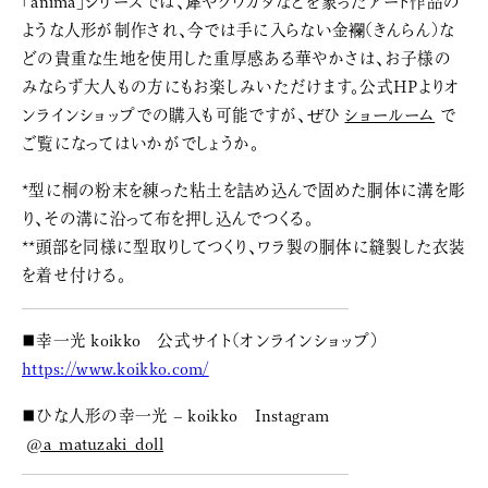
「anima」シリーズでは、犀やクワガタなどを象ったアート作品の
ような人形が制作され、今では手に入らない金襴(きんらん)な
どの貴重な生地を使用した重厚感ある華やかさは、お子様の
みならず大人もの方にもお楽しみいただけます。公式HPよりオ
ンラインショップでの購入も可能ですが、ぜひ
ショールーム
で
ご覧になってはいかがでしょうか。
*型に桐の粉末を練った粘土を詰め込んで固めた胴体に溝を彫
り、その溝に沿って布を押し込んでつくる。
**頭部を同様に型取りしてつくり、ワラ製の胴体に縫製した衣装
を着せ付ける。
■幸一光 koikko 公式サイト(オンラインショップ)
https://www.koikko.com/
■ひな人形の幸一光 – koikko Instagram
@a_matuzaki_doll