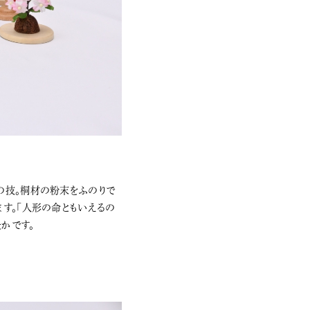
の技。桐材の粉末をふのりで
す。「人形の命ともいえるの
かです。