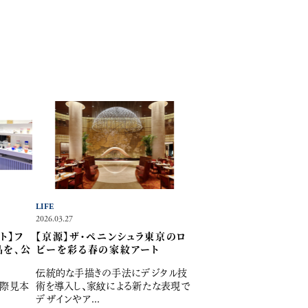
LIFE
2026.03.27
ト】フ
【京源】ザ・ペニンシュラ東京のロ
品を、公
ビーを彩る春の家紋アート
伝統的な手描きの手法にデジタル技
国際見本
術を導入し、家紋による新たな表現で
デザインやア...