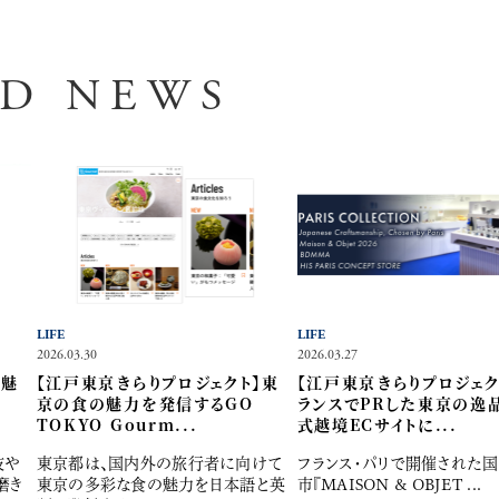
ED NEWS
LIFE
LIFE
2026.03.30
2026.03.27
】魅
【江戸東京きらりプロジェクト】東
【江戸東京きらりプロジェク
京の食の魅力を発信するGO
ランスでPRした東京の逸
TOKYO Gourm...
式越境ECサイトに...
技や
東京都は、国内外の旅行者に向けて
フランス・パリで開催された
磨き
東京の多彩な食の魅力を日本語と英
市『MAISON & OBJET ...