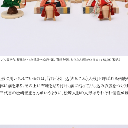
い）、親王台、桜橘といった道具一式が付属。「飾るを楽しむひな人形とのとひめ」￥88,000（税込）
形に用いられているのは、「江戸木目込（きめこみ）人形」と呼ばれる伝統
体に溝を彫り、その上に布地を貼り付け、溝に沿って押し込み衣装をつくりま
と三代目の松崎光正さんがいうように、松崎人形の人形はそれぞれ個性が豊