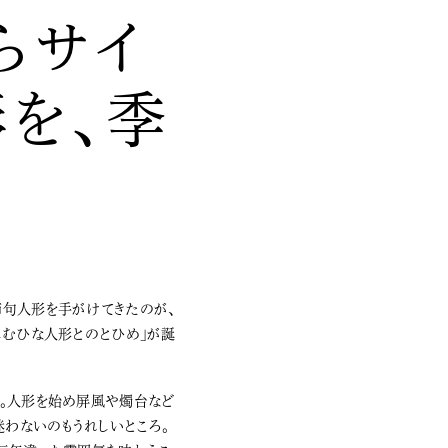
らサイ
を、季
しむひな人形とのとひめ」が誕
ん。人形を始め屏風や燭台など
わないのもうれしいところ。