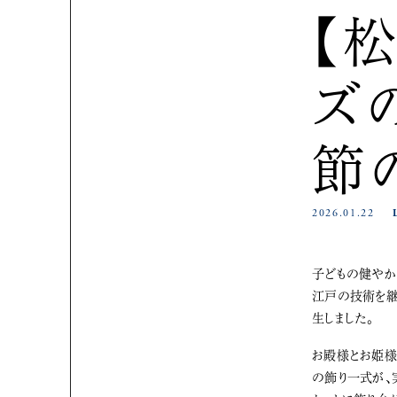
【
ズ
節
2026.01.22
子どもの健やかな成長を願う節句人形は、古より伝わる日本の文化。100年以上にわたり節句人形を手がけてきたのが、
江戸の技術を継
生しました。
お殿様とお姫様
の飾り一式が、