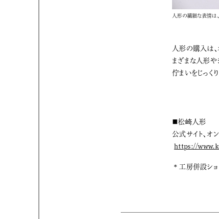
人形の繊細な表情は、
人形の購入は、
まざまな人形や
佇まいをじっく
■松崎人形
公式サイト、オ
https://www.
＊工房併設ショ