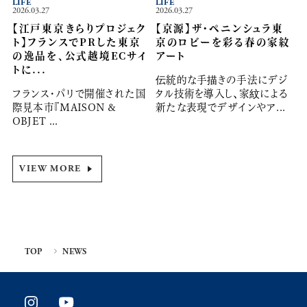
LIFE
LIFE
2026.03.27
2026.03.27
【江戸東京きらりプロジェク
【京源】ザ・ペニンシュラ東
ト】フランスでPRした東京
京のロビーを彩る春の家紋
の逸品を、公式越境ECサイ
アート
トに...
伝統的な手描きの手法にデジ
フランス・パリで開催された国
タル技術を導入し、家紋による
際見本市『MAISON &
新たな表現でデザインやア...
OBJET ...
VIEW MORE
TOP
NEWS