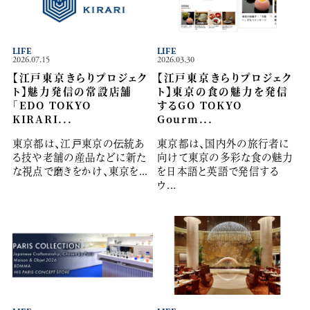
LIFE
LIFE
2026.07.15
2026.03.30
【江戸東京きらりプロジェク
【江戸東京きらりプロジェク
ト】魅力発信の常設店舗
ト】東京の食の魅力を発信
「EDO TOKYO
するGO TOKYO
KIRARI...
Gourm...
東京都は、江戸東京の伝統あ
東京都は、国内外の旅行者に
る技や老舗の産品などに新た
向けて東京の多彩な食の魅力
な視点で磨きをかけ、東京を...
を日本語と英語で発信する
ウ...