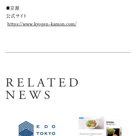
■京源
公式サイト
https://www.kyogen-kamon.com/
RELATED
NEWS