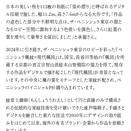
日本の美しい秋を112枚の和紙に「染め摺り」と呼ばれるデジタ
ル印刷で施した、幅11.2m、高さ7.6mからなる大作です。「作品
の退色した部分や不鮮明な点は、ザ・ペニンシュラ東京の顔と
なるロビー空間に調和するよう色使いを調色し、さらに紅葉の
葉を増やして豪華さを演出しました」と承龍さん。
2024年に引き続き、ザ・ペニンシュラ東京のロビーを彩った『ペ
ニンシュラ楓紋×現代楓図』は、国宝、長谷川等伯の『楓図』を所
蔵する京都の真言宗智山派総本山智積院の協力を得て、現存
する作品をデジタルで描き起こした『現代楓図』が背景となって
います。その中央に楓の葉をモチーフとした家紋が配され、ペ
ニンシュラのイニシャルPが織り込まれています。
紋章上繪師（もんしょううわえし）として円と直線のみで構成さ
れる伝統的な家紋技術を受け継いできた波戸場親子。手描きと
デジタルを融合した新たな技法で2010年にデザインの取り組
みをはじめて以来、海外の有名ブランド・企業から作品を依頼さ
れています。