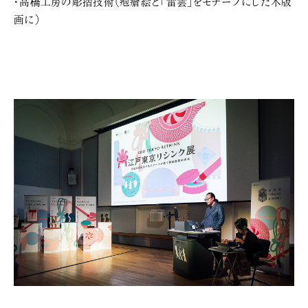
・高橋工房の彫摺技術（疱瘡絵と「雷雲」をモチーフにした木版
画に）