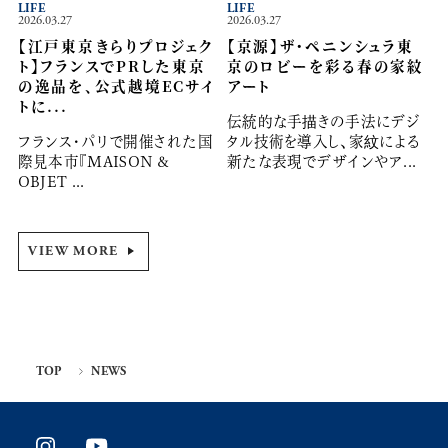
LIFE
LIFE
2026.03.27
2026.03.27
【江戸東京きらりプロジェク
【京源】ザ・ペニンシュラ東
ト】フランスでPRした東京
京のロビーを彩る春の家紋
の逸品を、公式越境ECサイ
アート
トに...
伝統的な手描きの手法にデジ
フランス・パリで開催された国
タル技術を導入し、家紋による
際見本市『MAISON &
新たな表現でデザインやア...
OBJET ...
VIEW MORE
TOP
NEWS