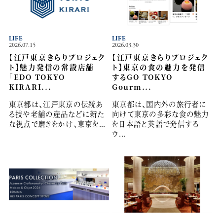
LIFE
LIFE
2026.07.15
2026.03.30
【江戸東京きらりプロジェク
【江戸東京きらりプロジェク
ト】魅力発信の常設店舗
ト】東京の食の魅力を発信
「EDO TOKYO
するGO TOKYO
KIRARI...
Gourm...
東京都は、江戸東京の伝統あ
東京都は、国内外の旅行者に
る技や老舗の産品などに新た
向けて東京の多彩な食の魅力
な視点で磨きをかけ、東京を...
を日本語と英語で発信する
ウ...