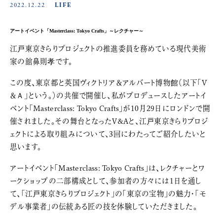
2022.12.22
LIFE
アートイベント「Masterclass: Tokyo Crafts」～レクチャー～
江戸東京きらりプロジェクトの推進委員を務めている現代美術
家の舘鼻則孝です。
この度、東京都と英国ヴィクトリア＆アルバート博物館（以下「Ｖ
＆Ａ」という。）の共催で開催し、私がプロデュースしたアートイ
ベント「Masterclass: Tokyo Crafts」が10月29日にロンドンで開
催されました。その舞台となったV&Aと、江戸東京きらりプロジ
ェクトによる取り組みについて、3回にわたってご紹介したいと
思います。
アートイベント「Masterclass: Tokyo Crafts」は、レクチャーとワ
ークショップの二部構成として、参加者の方々には1日を通し
て、「江戸東京きらりプロジェクト」の「東京の宝物」の魅力・「モ
デル事業者」の伝統ある匠の技を体験していただきました。