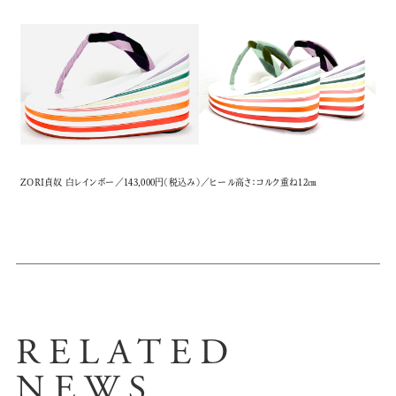
ZORI貞奴 白レインボー／143,000円(税込み)／ヒール高さ：コルク重ね12㎝
RELATED
NEWS