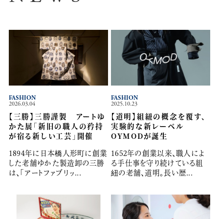
FASHION
FASHION
2026.03.04
2025.10.23
【三勝】三勝謹製 アートゆ
【道明】組紐の概念を覆す、
かた展「新旧の職人の矜持
実験的な新レーベル
が宿る新しい工芸」開催
OYMODが誕生
1894年に日本橋人形町に創業
1652年の創業以来、職人によ
した老舗ゆかた製造卸の三勝
る手仕事を守り続けている組
は、「アートファブリッ...
紐の老舗、道明。長い歴...