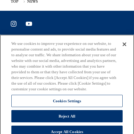
TOP
NEWS
SITE POLICY
We use cookies to improve your experience on our website, to
ホームページ評価アンケート
personalise content and ads, to provide social media features and
to analyse our traffic. We share information about your use of our
website with our social media, advertising and analytics partners,
who may combine it with other information that you have
provided to them or that they have collected from your use of
住所
their services. Please click [Accept All Cookies] if you agree with
163-8001 東京都新宿区西新宿2-8-1
the use of all of our cookies. Please click [Cookie Settings] to
customize your cookie settings on our website.
メール
S0290106(at)section.metro.tokyo.jp
Cookies Settings
担当部署
Reject All
東京都産業労働局総務部企画調整課
(C) 2026 東京都
Accept All Cookies