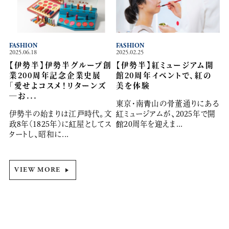
FASHION
FASHION
2025.06.18
2025.02.25
【伊勢半】伊勢半グループ創
【伊勢半】紅ミュージアム開
業200周年記念企業史展
館20周年イベントで、紅の
「愛せよコスメ！リターンズ
美を体験
―お...
東京・南青山の骨董通りにある
伊勢半の始まりは江戸時代。文
紅ミュージアムが、2025年で開
政8年(1825年)に紅屋としてス
館20周年を迎えま...
タートし、昭和に...
VIEW MORE