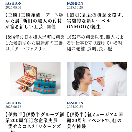
FASHION
FASHION
2026.03.04
2025.10.23
【三勝】三勝謹製 アートゆ
【道明】組紐の概念を覆す、
かた展「新旧の職人の矜持
実験的な新レーベル
が宿る新しい工芸」開催
OYMODが誕生
1894年に日本橋人形町に創業
1652年の創業以来、職人によ
した老舗ゆかた製造卸の三勝
る手仕事を守り続けている組
は、「アートファブリッ...
紐の老舗、道明。長い歴...
FASHION
FASHION
2025.06.18
2025.02.25
【伊勢半】伊勢半グループ創
【伊勢半】紅ミュージアム開
業200周年記念企業史展
館20周年イベントで、紅の
「愛せよコスメ！リターンズ
美を体験
―お...