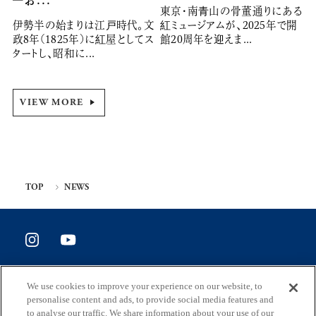
東京・南青山の骨董通りにある
伊勢半の始まりは江戸時代。文
紅ミュージアムが、2025年で開
政8年(1825年)に紅屋としてス
館20周年を迎えま...
タートし、昭和に...
VIEW MORE
TOP
NEWS
SITE POLICY
We use cookies to improve your experience on our website, to
ホームページ評価アンケート
personalise content and ads, to provide social media features and
to analyse our traffic. We share information about your use of our