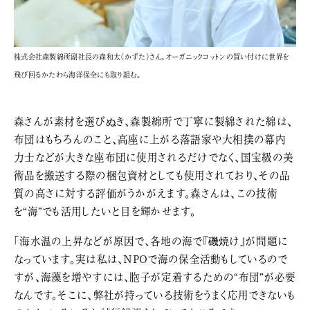
株式会社森製綿所副社長の森和太（かずた）さん。オーガニックコットンの買い付けに世界を
飛び回るかたわら海洋保全にも取り組む。
森さんが素材を選びぬき、森製綿所で丁寧に製綿された綿は、
布団はもちろんのこと、高座に上がる落語家や大相撲の幕内
力士などが大きな座布団に使用されるだけでなく、国宝級の美
術品を搬送する際の梱包資材としても使用されており、その品
質の高さに対する評価がうかがえます。森さんは、この技術
を“海”でも活用したいと目を輝かせます。
「海水温の上昇などが原因で、各地の海で『磯焼け』が問題に
なっています。実は私は、NPOで海の保全活動もしているので
すが、海藻を増やすには、胞子が定着するための“布団”が必要
なんです。そこに、弊社が持っている技術をうまく応用できないも