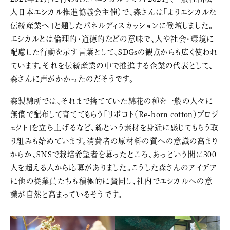
人日本エシカル推進協議会主催）で、森さんは「よりエシカルな
伝統産業へ」と題したパネルディスカッションに登壇しました。
エシカルとは倫理的・道徳的などの意味で、人や社会・環境に
配慮した行動を示す言葉として、SDGsの観点からも広く使われ
ています。それを伝統産業の中で推進する企業の代表として、
森さんに声がかかったのだそうです。
森製綿所では、それまで捨てていた綿花の種を一般の人々に
無償で配布して育ててもらう「リボコト（Re-born cotton）プロジ
ェクト」を立ち上げるなど、綿という素材を身近に感じてもらう取
り組みも始めています。消費者の原材料の質への意識の高まり
からか、SNSで栽培希望者を募ったところ、あっという間に300
人を超える人から応募がありました。こうした森さんのアイデア
に他の従業員たちも積極的に賛同し、社内でエシカルへの意
識が自然と高まっているそうです。