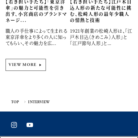
【若き担い手たち】「東京洋
【若き担い手たち】江戸木目
傘」の魅力と可能性を引き
込人形の新たな可能性に挑
出す、小宮商店のブランドマ
む、松崎人形の最年少職人
ネージ...
の情熱と技術
職人の手仕事によって生まれる
1921年創業の松崎人形は、「江
東京洋傘をより多くの人に知っ
戸木目込（きめこみ）人形」と
てもらい、その魅力を広...
「江戸節句人形」と...
VIEW MORE
TOP
INTERVIEW