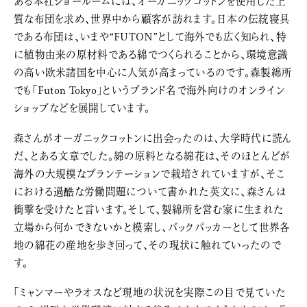
ある本社ショールームには、オーガニックコットンを使用した上
質な布団を求め、世界中から顧客が訪れます。日本の伝統寝具
である布団は、いまや“FUTON”として海外でも広く知られ、特
に植物由来の原材料である綿でつくられることから、環境意識
の高い欧米諸国を中心に人気が高まっているのです。森製綿所
でも「Futon Tokyo」というブランド名で海外向けのオンライン
ショップなどを展開しています。
森さんがオーガニックコットンに出会ったのは、大学時代に読ん
だ、とある文章でした。綿の原料となる綿花は、そのほとんどが
海外の大規模なプランテーションで栽培されていますが、そこ
における過酷な労働問題について書かれた英文に、森さんは
衝撃を受けたと言います。そして、製綿所を営む家に生まれた
立場から何かできないかと模索し、バックパッカーとして世界各
地の綿花の産地を歩き回って、その現状に触れていったので
す。
「ミャンマーやラオスなど現地の状況を実際この目で見ていた