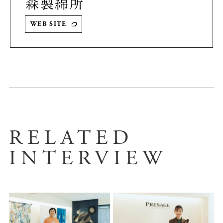
森製綿所
WEB SITE
RELATED
INTERVIEW