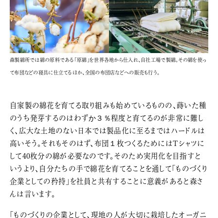
森製綿所では綿の原料である「原綿」を世界各地から仕入れ、自社工場で製綿。その綿を使っ
て布団などの寝具に仕立てるほか、全国の布団店などへの販売も行う。
自家製の綿花を育てる取り組みも始めているものの、蒔いた種
のうち発芽するのはわずか３％程度と育てるのが非常に難し
く、広大な土地のない日本では製品化に至るまではハードルは
高いそう。それもそのはず、布団１枚つくるためにはＴシャツに
して40枚分の綿が必要なのです。そのため実用化を目指すと
いうより、自分たちの手で綿花を育てることを通して「ものづくり
企業としての矜持」を社員と共有することに意義があると森さ
んは言います。
「ものづくりの企業として、現地の人が大切に栽培したオーガニ